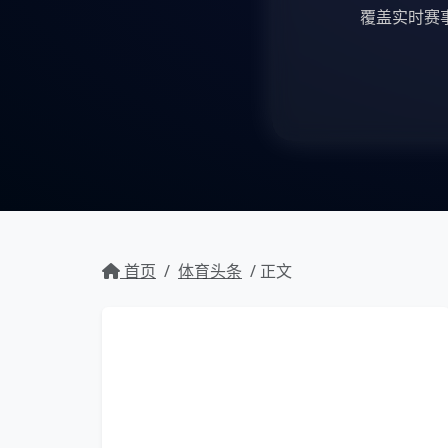
覆盖实时赛
首页
/
体育头条
/ 正文