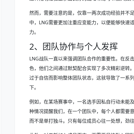
然而，需要注意的是，仅靠一两次成功经验并不
中，LNG需要更加注重应变能力，以便能够快速
力。
2、团队协作与个人发挥
LNG战队一直以来强调团队合作的重要性。在反
色，他们之间通过默契配合实现了多次精彩逆转
过于自信而影响整体团队状态，这就导致了一系
下。
例如，在某场赛事中，一名选手因私自行动未能
种情况提醒我们，在一个团队中，每个人都需要
而不是单打独斗。只有每位成员心往一处想，劲