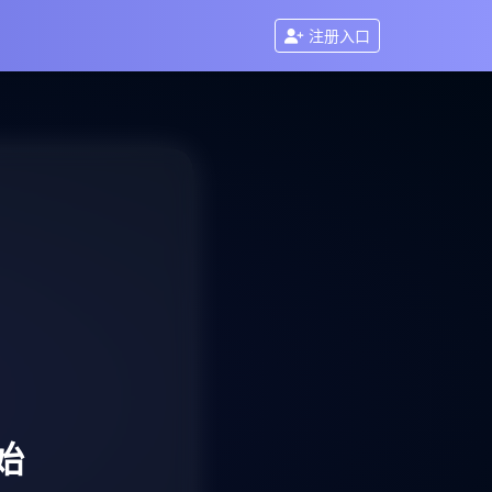
注册入口
始