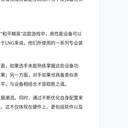
“和平精英”这款游戏中，高性能设备可以
于LNG来说，他们所使用的一系列专业装
方面，如果选手未能熟练掌握这些设备功
效果；另一方面，对手如果也具备类似条
水平，与设备相结合才是取胜之道。
发展潮流。同时，通过不断优化自身配置来
务。这不仅体现在硬件上，更包括软件以及