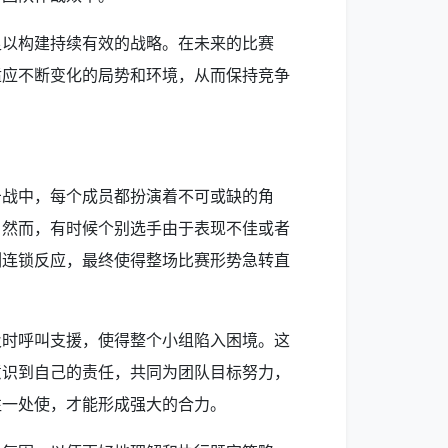
足以构建持续有效的战略。在未来的比赛
适应不断变化的局势和环境，从而保持竞争
击战中，每个成员都扮演着不可或缺的角
。然而，有时候个别选手由于表现不佳或者
列连锁反应，最终使得整场比赛形势急转直
及时呼叫支援，使得整个小组陷入困境。这
意识到自己的责任，共同为团队目标努力，
往一处使，才能形成强大的合力。