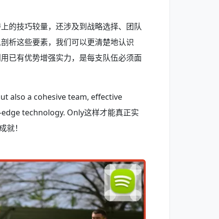
夺上的技巧较量，还涉及到战略选择、团队
入剖析这些要素，我们可以更清楚地认识
利用已有优势增强实力，是每支队伍必须面
but also a cohesive team, effective
utting-edge technology. Only这样才能真正实
煌成就！