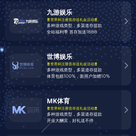
数据安全 全方位防护
在开云app平台，数据防护不仅是底层机制，更是平台
运营的基本责任。我们从用户访问到操作全流程建立安
全通道，有效防范多类潜在风险。
多重加密策略，防止数据泄露
AI 风控引擎，监测账户异常行为
开云官方支持跨设备安全同步，增强访问防护