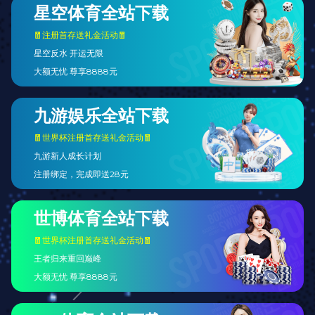
行。
2023年12月20日 · App v5.4.0
世界杯期间数据展示全面提速
升级数据缓存方案，应对多场赛事同时加载时的性能压
力。
对球员动态与进球动画进行了流畅度优化，适配主流网
络环境。
新增“精彩回看”模块，重点赛事集锦支持一键快速回
放。
2023年11月2日 · App v5.3.6
电竞赛事专属页上线，强化交互体验
增设“战队动态”区块，涵盖近期赛程与战力变化。
适配旧机型夜间模式，解决字体样式兼容问题。
整体响应速度提升，页面切换更为顺滑。