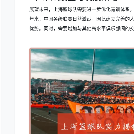
展望未来，上海篮球队需要进一步优化青训体系
年来，中国各级联赛日益激烈，因此建立完善的
优势。同时，需要增加与其他高水平俱乐部间的