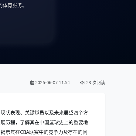
的体育服务。
2026-06-07 11:54
23 次阅读
、现状表现、关键球员以及未来展望四个方
发展历程，了解其在中国篮球史上的重要地
揭示其在CBA联赛中的竞争力及存在的问