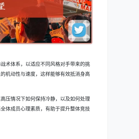
的战术体系，以适应不同风格对手带来的挑
上的机动性与速度，这样能够有效抵消身高
在高压情况下如何保持冷静，以及如何处理
高全体成员心理素质，有助于提升整体竞技