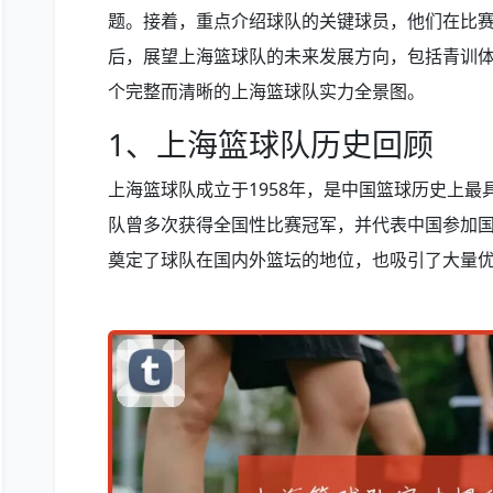
题。接着，重点介绍球队的关键球员，他们在比
后，展望上海篮球队的未来发展方向，包括青训
个完整而清晰的上海篮球队实力全景图。
1、上海篮球队历史回顾
上海篮球队成立于1958年，是中国篮球历史上
队曾多次获得全国性比赛冠军，并代表中国参加
奠定了球队在国内外篮坛的地位，也吸引了大量