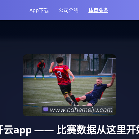
App下载
公司介绍
体育头条
开云app
—— 比赛数据从这里开