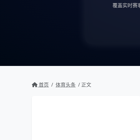
覆盖实时赛
首页
/
体育头条
/ 正文