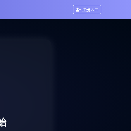
注册入口
始