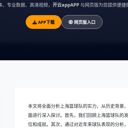
事、专业数据、高清视频，
开云appAPP
与网页版为您提供便捷
APP下载
网页版入口
本文将全面分析上海篮球队的实力，从历史背景
面进行深入探讨。首先，我们回顾上海篮球队的
位和成就。其次，通过对近年来球队表现的分析，