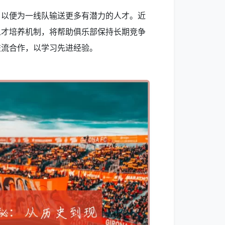
，以便为一线队输送更多有潜力的人才。近
人才培养机制，将帮助俱乐部保持长期竞争
交流合作，以学习先进经验。