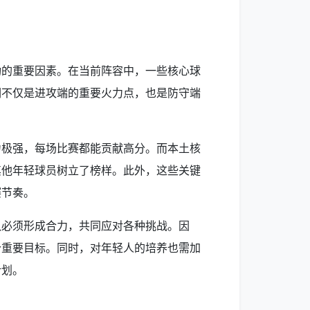
功的重要因素。在当前阵容中，一些核心球
们不仅是进攻端的重要火力点，也是防守端
力极强，每场比赛都能贡献高分。而本土核
其他年轻球员树立了榜样。此外，这些关键
赛节奏。
队必须形成合力，共同应对各种挑战。因
个重要目标。同时，对年轻人的培养也需加
计划。