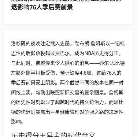
退影响76人季后赛前景
洛杉矶的夜晚注定载入史册。勒布朗·詹姆斯以一记标
志性的后仰跳投越过贾巴尔，成为NBA历史得分王。
与此同时，费城传来令人揪心的消息——乔尔·恩比德
左膝外侧半月板受伤，预计缺席4-6周，这给76人的
季后赛前景蒙上阴影。两个截然不同的故事在同一时
间线上演，勾勒出联盟新旧交替的复杂图景。詹姆斯
的历史性时刻彰显了超越时代的持久统治力，而恩比
德的伤退则暴露出巨星健康管理对争冠之路的决定性
影响。
历史得分王易主的时代意义