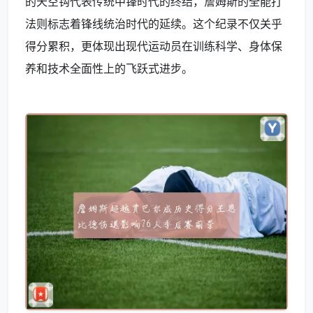
的天空钩代表传统中锋时代的终结，詹姆斯的全能打
法则标志着锋线统治时代的延续。这个纪录不仅关乎
得分累积，更体现出现代运动员在训练科学、身体保
养和技术全面性上的飞跃式进步。