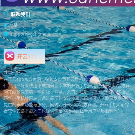
联系我们
地址
support@cdhemeiju.com
开云app
在开云app官方官网，赌神安推荐开云手机app综合软件安装下载入
口，用户能够快速下载到最新版本的开云手机应用。开云app官方官
网在线软件安装、网页版、登录、入口、注册、app、下载、链接、
网址、手机版网站、通过简便的安装步骤，用户可以立即享受到平台
提供的丰富功能与服务。同时，开云app官方官网，开云手机app综
合软件安装下载入口也提供详细的指导，让新用户能够顺利入门。