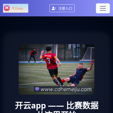
注册入口
开云app
—— 比赛数据