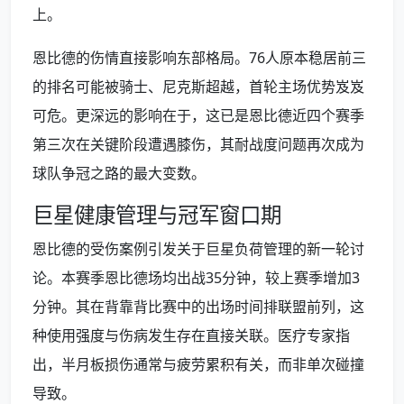
上。
恩比德的伤情直接影响东部格局。76人原本稳居前三
的排名可能被骑士、尼克斯超越，首轮主场优势岌岌
可危。更深远的影响在于，这已是恩比德近四个赛季
第三次在关键阶段遭遇膝伤，其耐战度问题再次成为
球队争冠之路的最大变数。
巨星健康管理与冠军窗口期
恩比德的受伤案例引发关于巨星负荷管理的新一轮讨
论。本赛季恩比德场均出战35分钟，较上赛季增加3
分钟。其在背靠背比赛中的出场时间排联盟前列，这
种使用强度与伤病发生存在直接关联。医疗专家指
出，半月板损伤通常与疲劳累积有关，而非单次碰撞
导致。