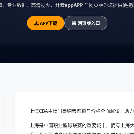
事、专业数据、高清视频，
开云appAPP
与网页版为您提供便捷
APP下载
网页版入口
上海CBA主场门票购票渠道与价格全面解读，助
上海是中国职业篮球联赛的重要城市，拥有上海