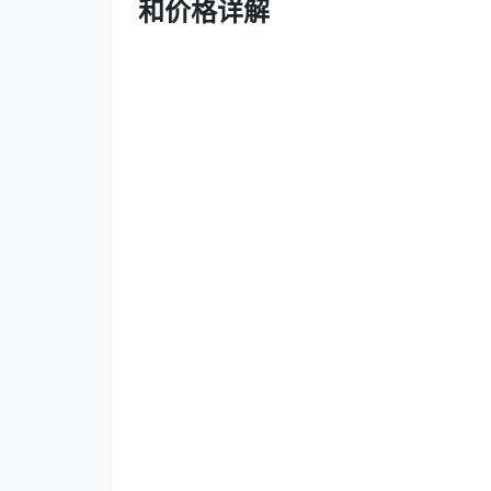
和价格详解