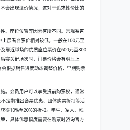
，不会出现溢价情况，这对于追求性价比的
要性、座位位置等因素有所不同。常规赛普
中上层看台票价相对较低，一般在100元至
台及靠近球场的优质座位票价在600元至800
季后赛关键场次时，门票价格会有明显上
平台会根据销售进度动态调整价格，早期购票
措施。会员用户可以享受提前购票权，通常
会不定期推出套票优惠、团体购票折扣等活
得10%至20%的折扣。学生、军人、残
政策，具体优惠幅度需要在购票时咨询官方