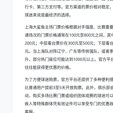
行卡、第三方支付等。官方渠道的票价相对稳定
球迷来说是最经济的选择。
上海大鲨鱼主场门票价格根据对手强度、比赛重
通场次的门票价格通常在100元至800元之间，其
200元；中层看台票价在300元至500元；下层看
元。当上海队对阵辽宁、广东等传统强队，或者
升，部分热门座位可能达到1000元以上。官方
往往能获得更优惠的价格。
为了方便球迷购票，官方平台还提供了多种便利
比普通用户提前3至5天开放购票。此外，俱乐部
动，购买多场比赛门票或组织团体观赛的球迷可以获
疾人等特殊群体凭有效证件可以享受专门的优惠
客服。