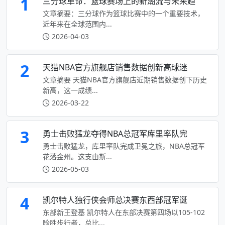
1
三分球革命：篮球赛场上的新潮流与未来趋
文章摘要：三分球作为篮球比赛中的一个重要技术，
近年来在全球范围内...
2026-04-03
2
天猫NBA官方旗舰店销售数据创新高球迷
文章摘要 天猫NBA官方旗舰店近期销售数据创下历史
新高，这一成绩...
2026-03-22
3
勇士击败猛龙夺得NBA总冠军库里率队完
勇士击败猛龙，库里率队完成卫冕之旅，NBA总冠军
花落金州。这支由斯...
2026-05-03
4
凯尔特人独行侠会师总决赛东西部冠军诞
东部新王登基 凯尔特人在东部决赛第四场以105-102
险胜步行者，总比...