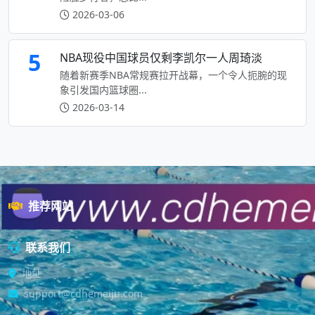
2026-03-06
5
NBA现役中国球员仅剩李凯尔一人周琦淡
随着新赛季NBA常规赛拉开战幕，一个令人扼腕的现
象引发国内篮球圈...
2026-03-14
推荐网站
联系我们
地址
support@cdhemeiju.com