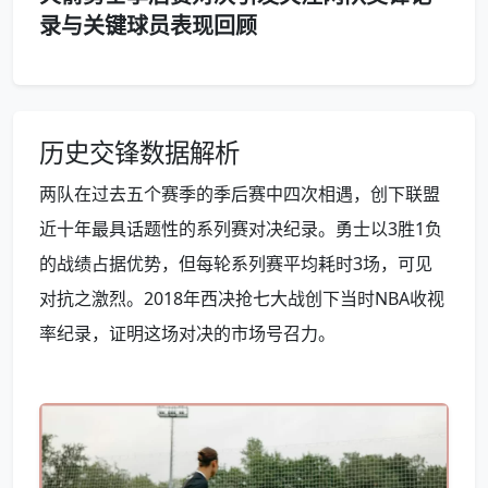
录与关键球员表现回顾
历史交锋数据解析
两队在过去五个赛季的季后赛中四次相遇，创下联盟
近十年最具话题性的系列赛对决纪录。勇士以3胜1负
的战绩占据优势，但每轮系列赛平均耗时3场，可见
对抗之激烈。2018年西决抢七大战创下当时NBA收视
率纪录，证明这场对决的市场号召力。