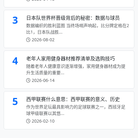
3
日本队世界杯晋级背后的秘密：数据与球员
数据编织的胜利蓝图 当终场哨声响起，比分牌定格在2
比1，日本队战胜...
2026-08-02
4
老年人家用健身器材推荐清单及选购技巧
随着老年人健康意识逐渐增强，家用健身器材成为提
升生活质量的重要...
2026-06-14
5
西甲联赛什么意思：西甲联赛的意义、历史
作为世界足坛最具影响力的足球联赛之一，西班牙足
球甲级联赛以其悠...
2026-02-10