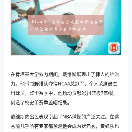
在肯塔基大学效力期间，戴维斯展现出了惊人的统治
力。他带领野猫队夺得NCAA总冠军，个人荣膺最杰
出球员。整个赛季中，他场均贡献2分4篮板7盖帽，
创造了校史单赛季盖帽纪录。
戴维斯的出色表现引起了NBA球探的广泛关注。在选
秀前几乎所有专家都预测他会成为状元秀，黄蜂队也