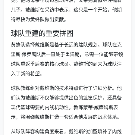
刻。他的母亲在场边激动落泪，父亲则骄傲地注视着
儿子。戴维斯在采访中表示，这只是一个开始，他期
待尽快为黄蜂队做出贡献。
球队重建的重要拼图
黄蜂队选择戴维斯是基于长远的建队规划。球队在克
里斯·保罗离队后一直处于重建期，急需一位能够带领
球队重返季后赛的核心球员。戴维斯的到来为球队注
入了新的希望。
球队教练组对戴维斯的技术特点进行了详细分析。他
们认为戴维斯不仅能够提供出色的篮筐保护，还具备
现代篮球需要的内线机动性。教练蒙蒂·威廉姆斯表
示，将围绕戴维斯打造一套适合他发展的战术体系。
从球队阵容构建角度来看，戴维斯的加盟填补了内线