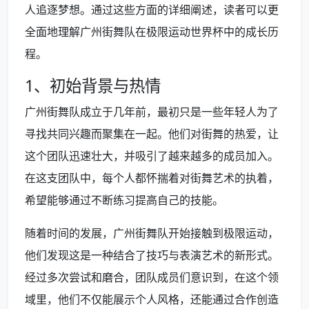
人追逐梦想。通过这些方面的详细阐述，读者可以更
全面地理解广州街舞队在极限运动世界杯中的成长历
程。
1、初始背景与热情
广州街舞队成立于几年前，最初只是一些年轻人为了
寻找共同兴趣而聚集在一起。他们对街舞的热爱，让
这个团队迅速壮大，并吸引了越来越多的成员加入。
在这支团队中，每个人都怀揣着对街舞艺术的执着，
希望能够通过不断练习提高自己的技能。
随着时间的发展，广州街舞队开始接触到极限运动，
他们发现这是一种结合了技巧与表演艺术的新形式。
经过多次尝试和磨合，团队成员们意识到，在这个领
域里，他们不仅能展示个人风格，还能通过合作创造