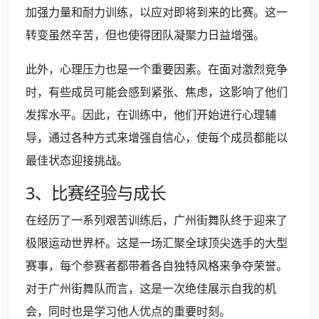
加强力量和耐力训练，以应对即将到来的比赛。这一
转变虽然辛苦，但也使得团队凝聚力日益增强。
此外，心理压力也是一个重要因素。在面对激烈竞争
时，有些成员可能会感到紧张、焦虑，这影响了他们
发挥水平。因此，在训练中，他们开始进行心理辅
导，通过各种方式来增强自信心，使每个成员都能以
最佳状态迎接挑战。
3、比赛经验与成长
在经历了一系列艰苦训练后，广州街舞队终于迎来了
极限运动世界杯。这是一场汇聚全球顶尖选手的大型
赛事，每个参赛者都带着各自独特风格来争夺荣誉。
对于广州街舞队而言，这是一次绝佳展示自我的机
会，同时也是学习他人优点的重要时刻。