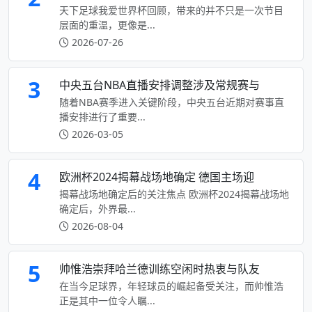
天下足球我爱世界杯回顾，带来的并不只是一次节目
层面的重温，更像是...
2026-07-26
3
中央五台NBA直播安排调整涉及常规赛与
随着NBA赛季进入关键阶段，中央五台近期对赛事直
播安排进行了重要...
2026-03-05
4
欧洲杯2024揭幕战场地确定 德国主场迎
揭幕战场地确定后的关注焦点 欧洲杯2024揭幕战场地
确定后，外界最...
2026-08-04
5
帅惟浩崇拜哈兰德训练空闲时热衷与队友
在当今足球界，年轻球员的崛起备受关注，而帅惟浩
正是其中一位令人瞩...