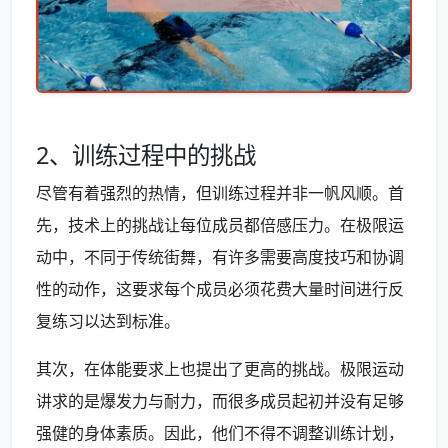
2、训练过程中的挑战
尽管有着强烈的热情，但训练过程并非一帆风顺。首
先，技术上的挑战让每位成员都倍感压力。在极限运
动中，不同于传统街舞，有许多需要高度技巧和协调
性的动作，这要求每个成员必须花费大量时间进行反
复练习以达到标准。
其次，在体能要求上也提出了更高的挑战。极限运动
讲求的是爆发力与耐力，而很多成员起初并没有足够
强健的身体素质。因此，他们不得不调整训练计划，