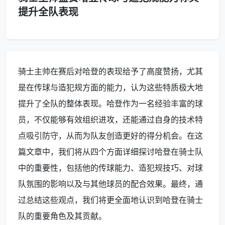
提升全队表现
骑士主帅在赛后对哈登的表现给予了高度赞扬，尤其
是在传球与造犯规方面的能力，认为这些特质极大地
提升了全队的整体表现。哈登作为一名经验丰富的球
员，不仅能够有效组织进攻，还能通过自身的技术特
点吸引防守，从而为队友创造更好的得分机会。在这
篇文章中，我们将从四个方面详细探讨哈登在骑士队
中的重要性，包括他的传球能力、造犯规技巧、对球
队氛围的影响以及与其他球员的配合效果。最终，通
过总结这些观点，我们将更全面地认识到哈登在骑士
队的重要角色及其贡献。