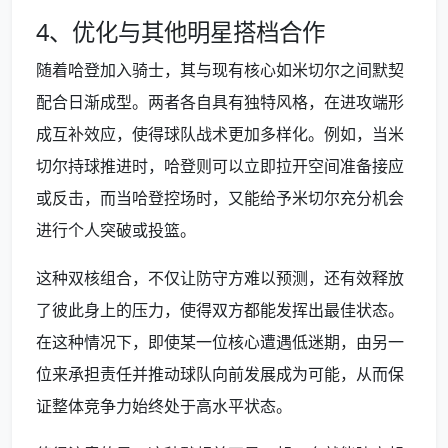
4、优化与其他明星搭档合作
随着哈登加入骑士，其与现有核心如米切尔之间默契
配合日渐成型。两者各自具有独特风格，在进攻端形
成互补效应，使得球队战术更加多样化。例如，当米
切尔持球推进时，哈登则可以立即拉开空间准备接应
或反击，而当哈登控场时，又能给予米切尔充分机会
进行个人突破或投篮。
这种双核组合，不仅让防守方难以预测，还有效释放
了彼此身上的压力，使得双方都能发挥出最佳状态。
在这种情况下，即使某一位核心遭遇低迷期，由另一
位来承担责任并推动球队向前发展成为可能，从而保
证整体竞争力始终处于高水平状态。