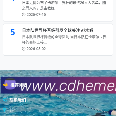
日本足协公布了卡塔尔世界杯的最终26人大名单，随
之而来的，是主教练...
2026-07-16
5
日本队世界杯晋级引发全球关注 战术解
日本队世界杯晋级的全球回响 当日本队在卡塔尔世界
杯的赛场上接...
2026-08-02
推荐网站
联系我们
地址