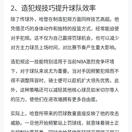
2、造犯规技巧提升球队效率
除了传球外，哈登在制造犯规方面同样技艺高超。他
凭借灵巧的身体动作和独特的投篮方式，经常能迫使
对手犯规。这不仅为自己赢得罚球机会，也可以减少
对方主力球员上场时间，对比赛节奏产生重大影响。
造犯规这一技能特别适用于当前NBA激烈竞争环境
下，对于球队来说尤为重要。当对手因频繁犯规而不
得不调整阵容时，骑士便可以趁机扩大领先优势。此
外，这种策略还可以减轻其他核心球员如米切尔等人
的压力，使他们在进攻端拥有更多自由度。
实际上，哈登所带来的罚球数量直接反映了他的攻击
威胁。一旦他开始频繁站上罚球线，就意味着骑士正