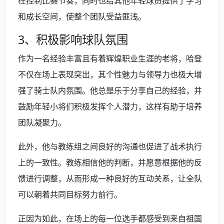
在控制比赛节奏，同时也给其他年轻球员提供了学习
和成长空间，使整个团队受益匪浅。
3、积极影响球队氛围
作为一名经验丰富且有着辉煌职业生涯的老将，哈登
不仅在场上表现突出，其个性魅力与领导力也极大增
强了骑士队内氛围。他总是乐于分享自己的经验，并
鼓励年轻小将们积极发挥个人潜力，这样有助于培养
团队凝聚力。
此外，他与教练组之间良好的沟通也促进了战术执行
上的一致性。教练相信他的判断，并愿意根据他的反
馈进行调整，从而形成一种良好的互动关系，让全队
可以朝着共同目标努力前行。
正因为如此，在场上的每一位选手都感受到来自祖国