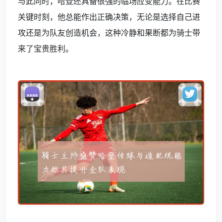
与此同时，哈登还具备很强的临场应变能力。在比赛
关键时刻，他总能作出正确决策，无论是选择自己进
攻还是为队友创造机会，这种冷静和果断都为骑士带
来了宝贵胜利。