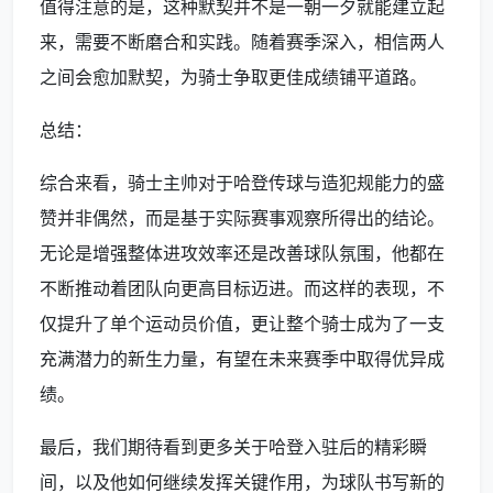
值得注意的是，这种默契并不是一朝一夕就能建立起
来，需要不断磨合和实践。随着赛季深入，相信两人
之间会愈加默契，为骑士争取更佳成绩铺平道路。
总结：
综合来看，骑士主帅对于哈登传球与造犯规能力的盛
赞并非偶然，而是基于实际赛事观察所得出的结论。
无论是增强整体进攻效率还是改善球队氛围，他都在
不断推动着团队向更高目标迈进。而这样的表现，不
仅提升了单个运动员价值，更让整个骑士成为了一支
充满潜力的新生力量，有望在未来赛季中取得优异成
绩。
最后，我们期待看到更多关于哈登入驻后的精彩瞬
间，以及他如何继续发挥关键作用，为球队书写新的