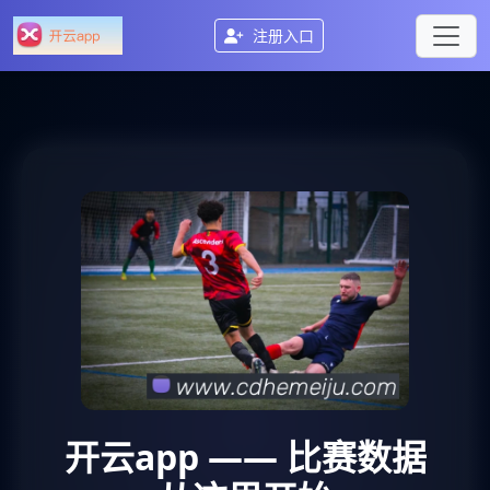
注册入口
开云app
—— 比赛数据