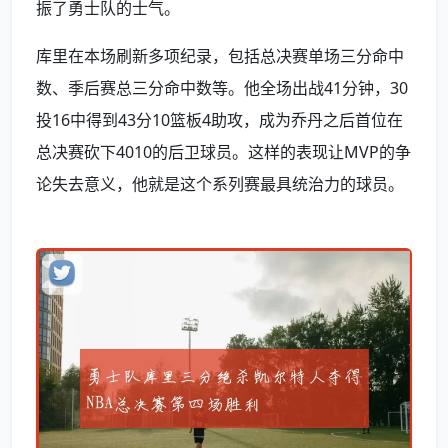
振了勇士队的士气。
库里在本场刷新多项纪录，包括总决赛单场三分命中
数、季后赛总三分命中数等。他全场出战41分钟，30
投16中得到43分10篮板4助攻，成为乔丹之后首位在
总决赛砍下4010的后卫球员。这样的表现让MVP的争
论失去意义，他就是这个系列赛最具统治力的球员。