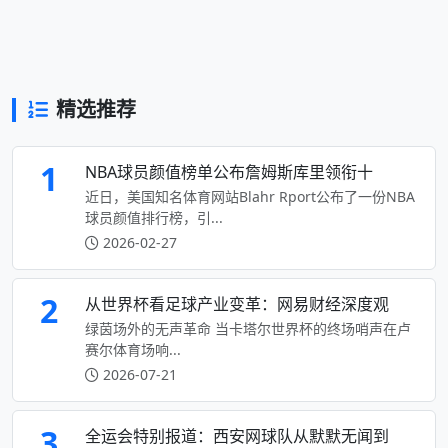
精选推荐
1
NBA球员颜值榜单公布詹姆斯库里领衔十
近日，美国知名体育网站Blahr Rport公布了一份NBA
球员颜值排行榜，引...
2026-02-27
2
从世界杯看足球产业变革：网易财经深度观
绿茵场外的无声革命 当卡塔尔世界杯的终场哨声在卢
赛尔体育场响...
2026-07-21
3
全运会特别报道：西安网球队从默默无闻到