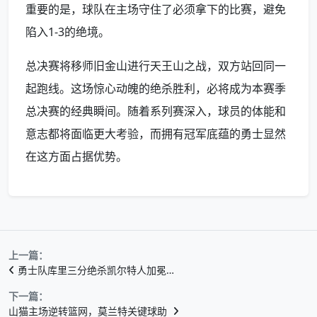
重要的是，球队在主场守住了必须拿下的比赛，避免
陷入1-3的绝境。
总决赛将移师旧金山进行天王山之战，双方站回同一
起跑线。这场惊心动魄的绝杀胜利，必将成为本赛季
总决赛的经典瞬间。随着系列赛深入，球员的体能和
意志都将面临更大考验，而拥有冠军底蕴的勇士显然
在这方面占据优势。
上一篇：
勇士队库里三分绝杀凯尔特人加冕…
下一篇：
山猫主场逆转篮网，莫兰特关键球助