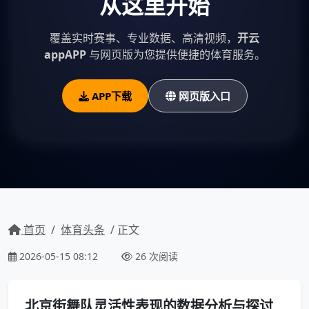
从这里开始
覆盖实时赛事、专业数据、高清视频，
开云
appAPP
与网页版为您提供便捷的体育服务。
APP下载
网页版入口
首页
/
体育头条
/ 正文
2026-05-15 08:12
26 次阅读
北京街舞队灵活性表现的数据分析与探讨