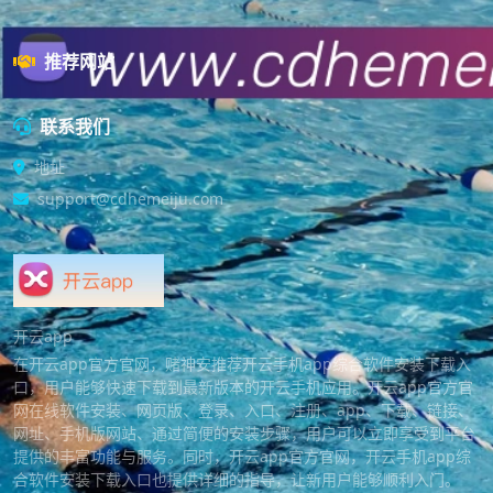
推荐网站
联系我们
地址
support@cdhemeiju.com
开云app
在开云app官方官网，赌神安推荐开云手机app综合软件安装下载入
口，用户能够快速下载到最新版本的开云手机应用。开云app官方官
网在线软件安装、网页版、登录、入口、注册、app、下载、链接、
网址、手机版网站、通过简便的安装步骤，用户可以立即享受到平台
提供的丰富功能与服务。同时，开云app官方官网，开云手机app综
合软件安装下载入口也提供详细的指导，让新用户能够顺利入门。