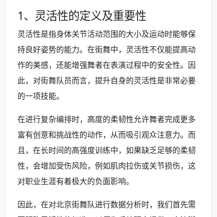
1、灵活性的定义及重要性
灵活性是指身体关节活动范围的大小及运动时能够保
持良好姿势的能力。在街舞中，灵活性不仅能提高动
作的美感，还能增强舞者在表演过程中的安全性。因
此，对街舞队员而言，提升自身的灵活性是非常必要
的一项技能。
在进行复杂编排时，高度的柔韧性允许舞者完成更多
富有创意和挑战性的动作，从而吸引观众注意力。而
且，在长时间的高强度训练中，如果缺乏足够的柔韧
性，会增加受伤风险，例如肌肉拉伤或关节损伤，这
对职业生涯有着极大的负面影响。
因此，在对北京街舞队进行数据分析时，我们首先需