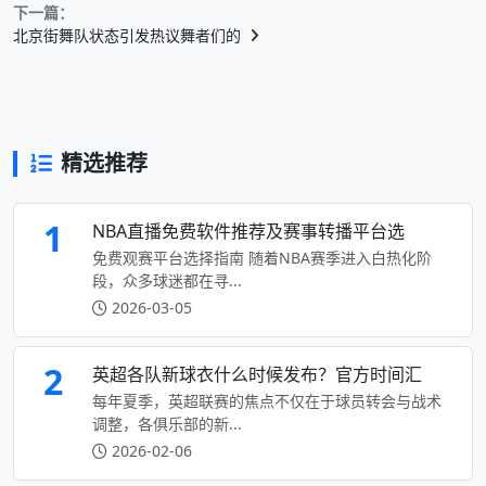
下一篇：
北京街舞队状态引发热议舞者们的
精选推荐
1
NBA直播免费软件推荐及赛事转播平台选
免费观赛平台选择指南 随着NBA赛季进入白热化阶
段，众多球迷都在寻...
2026-03-05
2
英超各队新球衣什么时候发布？官方时间汇
每年夏季，英超联赛的焦点不仅在于球员转会与战术
调整，各俱乐部的新...
2026-02-06