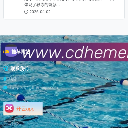
体现了教练的智慧...
2026-04-02
推荐网站
联系我们
地址
support@cdhemeiju.com
开云app