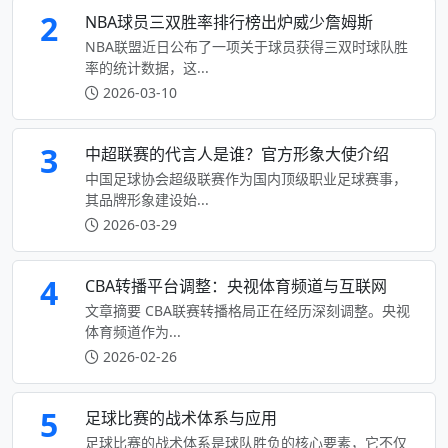
2
NBA球员三双胜率排行榜出炉威少詹姆斯
NBA联盟近日公布了一项关于球员获得三双时球队胜
率的统计数据，这...
2026-03-10
3
中超联赛的代言人是谁？官方形象大使介绍
中国足球协会超级联赛作为国内顶级职业足球赛事，
其品牌形象建设始...
2026-03-29
4
CBA转播平台调整：央视体育频道与互联网
文章摘要 CBA联赛转播格局正在经历深刻调整。央视
体育频道作为...
2026-02-26
5
足球比赛的战术体系与应用
足球比赛的战术体系是球队胜负的核心要素，它不仅