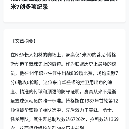
米7创多项纪录
【文章摘要】
在NBA长人如林的赛场上，身高仅1米70的蒂尼·博格
斯创造了篮球史上的奇迹。作为联盟历史上最矮的球
员，他在14年职业生涯中出战889场比赛，场均贡献7
分6助攻6抢断。这位来自华盛顿的控卫用出色的速
度、精准的传球和顽强的防守证明，身高从来不是衡
量篮球运动员的唯一标准。博格斯在1987年首轮第12
顺位被华盛顿子弹队选中，先后效力于黄蜂、勇士、
猛龙等队，其生涯总助攻数达6726次，抢断数达1369
次，这两项数据均位列NBA历史前列。