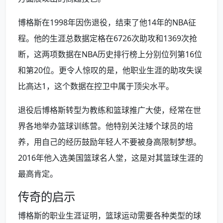
博格斯在1998年因伤退役，结束了他14年的NBA征
程。他的生涯总数据定格在6726次助攻和1369次抢
断，这两项数据在NBA历史排行榜上分别位列第16位
和第20位。更令人惊叹的是，他职业生涯的助攻失误
比高达1，这个数据在控卫中属于顶尖水平。
退役后博格斯转型为教练和篮球推广大使，经常在世
界各地举办篮球训练营。他特别关注矮个球员的培
养，用自己的经历鼓励年轻人不要被身高限制梦想。
2016年他入选美国篮球名人堂，这是对其篮球生涯的
最高肯定。
传奇的启示
博格斯的职业生涯证明，篮球运动需要各种类型的球