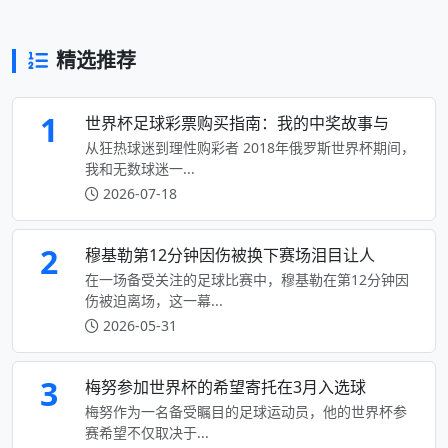
精选推荐
1
世界杯足球彩票购买指南：我的中奖故事与
从狂热球迷到理性购彩者 2018年俄罗斯世界杯期间，
我和无数球迷一...
2026-07-18
2
穆基勒第12分钟因伤被换下赛场泪目让人
在一场备受关注的足球比赛中，穆基勒在第12分钟因
伤被迫离场，这一幕...
2026-05-31
3
梅努参加世界杯的希望寄托在3月入选球
梅努作为一名备受瞩目的足球运动员，他的世界杯参
赛希望不仅取决于...